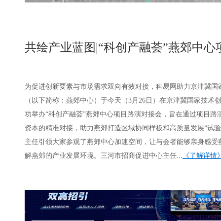
为促进创新要素与市场需求双向有效对接，科易网助力京津冀国
（以下简称：燕郊中心）于今天（3月26日）在京津冀国家技术创
功举办“科创产融荟”燕郊中心项目路演对接会，旨在通过项目路
资本的精准对接，助力燕郊打造区域协同样板和高质量发展“试验
主任引领大家参观了燕郊中心加速空间，让与会者能够亲身感受
解燕郊的产业发展环境。三河市招商促进中心主任...
《了解详情