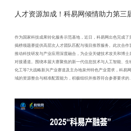
作为国家科技成果转化服务示范基地，近日，科易网出色完成了
揭榜领题赛提供高层次人才团队匹配与项目推荐服务。此次合作
推动科技研发与产业应用深度融合，为企业关键技术攻关和博士
对接通道。围绕本届大赛聚焦的新一代信息技术与人工智能、生
化工等7大战略新兴产业赛道及主办地泉州特色产业需求，科易
域的资源整合与精准配置能力，积极组织并推荐符合参赛要求的..