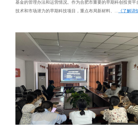
基金的管理办法和运营情况。作为合肥市重要的早期科创投资平
技术和市场潜力的早期科技项目，重点布局新材料、...
《了解详