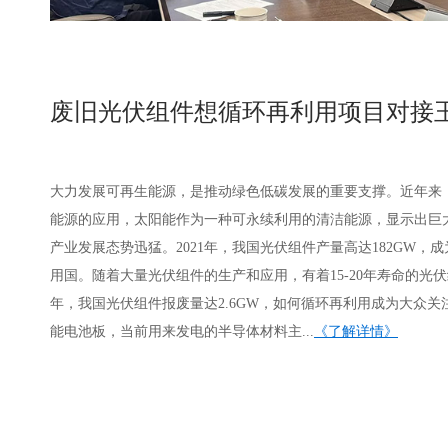
废旧光伏组件想循环再利用项目对接
大力发展可再生能源，是推动绿色低碳发展的重要支撑。近年来
能源的应用，太阳能作为一种可永续利用的清洁能源，显示出巨
产业发展态势迅猛。2021年，我国光伏组件产量高达182GW，
用国。随着大量光伏组件的生产和应用，有着15-20年寿命的光伏组
年，我国光伏组件报废量达2.6GW，如何循环再利用成为大众
能电池板，当前用来发电的半导体材料主...
《了解详情》