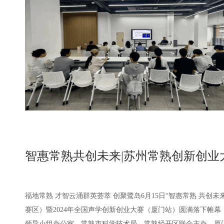
福地常熟 才智云涌群英荟萃 创聚鹭岛6月15日“智惠常熟 共创
赛区）暨2024年全国声学创新创业大赛（厦门站）圆满落下帷
领导小组办公室、常熟市科学技术局、常熟经开区联合主办，厦