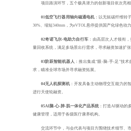
项目路演环节，五个极具潜力的创新项目依次亮相
01低空飞行器用轴向磁通电机
：以无轭碳纤维转子实
30%、缩短340mm，为eVTOL悬停提供国产化绿色动
02奇诺飞尔-电助力自行车
：由高层次人才领衔，
量回收系统，满足多场景出行需求，寻求融资加速扩张
03阶跃智能机器人
：推出集成“眼-脑-手-足”
求，瞄准全球市场并寻求融资拓展。
04无人机探测机
：开发具备主动物理交互能力的
进行天使轮融资。
05AI脑-心-肺-肌一体化产品系统
：打造AI驱动的
健康管理，适用于各级医疗康养机构。
交流环节中，与会代表与项目方围绕技术细节、