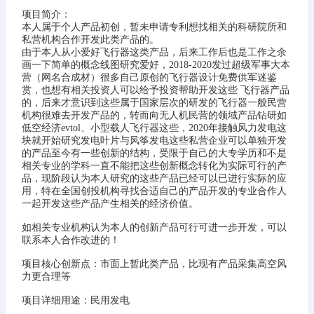
项目简介：
本人属于个人产品初创，暂未申请专利想找相关的科研院所和
私营机构合作开发此类产品的。
由于本人从小爱好飞行器这类产品，后来工作后也是工作之余
画一下简单的概念线图研究爱好，2018-2020发过超级军事大本
营（网名合成材）很多自己原创的飞行器设计免费供军迷鉴
赏，也想有相关投资人可以给予投资帮助开发这些 飞行器产品
的，后来才意识到这些属于国家层次的研发的飞行器一般民营
机构很难去开发产品的，转而向无人机民营的领域产品钻研如
低空经济evtol、小型载人飞行器这些，2020年接触风力发电这
块就开始研究发电叶片与风筝发电这些私营企业可以单独开发
的产品至今有一些创新的结构，受限于自己的大专学历和不是
相关专业的学科一直不能把这些创新概念转化为实际可行的产
品，现阶段认为本人研究的这些产品已经可以已进行实际的应
用，特在全国创投机构寻找合适自己的产品开发的专业合作人
一起开发这些产品产生相关的经济价值。
如相关专业机构认为本人的创新产品可行可进一步开发，可以
联系本人合作改进的！
项目核心创新点：市面上暂此类产品，比现有产品采集高空风
力更合理等
项目详细用途：民用发电